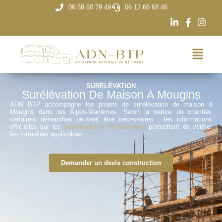
06 58 60 79 49
06 12 66 68 46
SURÉLÉVATION
Surélévation De Maison À Mougins
ADN BTP accompagne les projets de surélévation de maison à
Mougins dans les Alpes-Maritimes. Selon la nature du chantier,
certaines démarches peuvent être nécessaires ; les informations
officielles sur les
autorisations d’urbanisme
permettent de vérifier
les formalités applicables.
Demander un devis construction