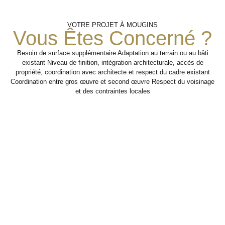
Vérification
Aménagement
Travaux
VOTRE PROJET À MOUGINS
Vous Êtes Concerné ?
Du Nouvel
De
De
Structure
Faisabilité
Espace
Besoin de surface supplémentaire Adaptation au terrain ou au bâti
existant Niveau de finition, intégration architecturale, accès de
Analyse de l’existant,
propriété, coordination avec architecte et respect du cadre existant
Organisation des
Travaux de second œuvre
et finitions pour rendre la
interventions
des contraintes
Coordination entre gros œuvre et second œuvre Respect du voisinage
nécessaires à la
surélévation fonctionnelle,
structurelles, de
et des contraintes locales
confortable et cohérente
création d’un
l’accès et des
objectifs de surface
niveau
avec l’existant.
supplémentaire
supplémentaire.
dans de bonnes
conditions
Étape 3
techniques.
Étape 1
Étape 2