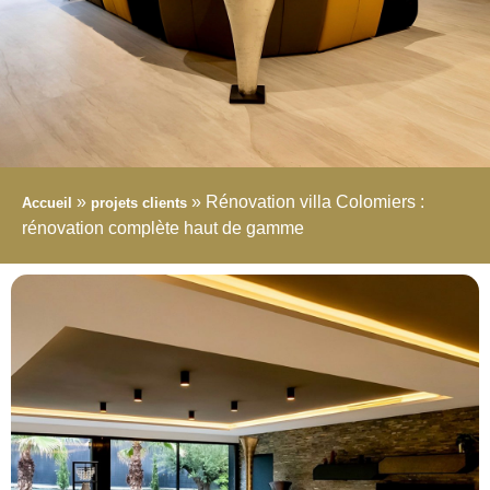
»
»
Rénovation villa Colomiers :
Accueil
projets clients
rénovation complète haut de gamme