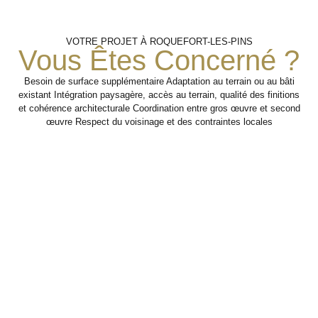
Préparation
Intervention
Coordination
VOTRE PROJET À ROQUEFORT-LES-PINS
Structurelle
Avec Le
Du
Vous Êtes Concerné ?
Chantier
Second
Œuvre
Besoin de surface supplémentaire Adaptation au terrain ou au bâti
Réalisation des
existant Intégration paysagère, accès au terrain, qualité des finitions
travaux de gros œuvre
Analyse des
et cohérence architecturale Coordination entre gros œuvre et second
nécessaires au projet
contraintes,
Préparation des étapes
œuvre Respect du voisinage et des contraintes locales
de construction,
organisation des
suivantes pour faciliter
d’extension ou de
accès et définition
l’intervention des autres
transformation.
des interventions
corps d’état.
prioritaires.
Étape 2
Étape 3
Étape 1