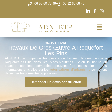
06 58 60 79 49
06 12 66 68 46
GROS ŒUVRE
Travaux De Gros Œuvre À Roquefort-
Les-Pins
ADN BTP accompagne les projets de travaux de gros œuvre à
Roquefort-les-Pins dans les Alpes-Maritimes. Selon la nature du
chantier, certaines démarches peuvent être nécessaires ; les
informations officielles sur les
autorisations d’urbanisme
permettent
de vérifier les formalités applicables.
Demander un devis construction