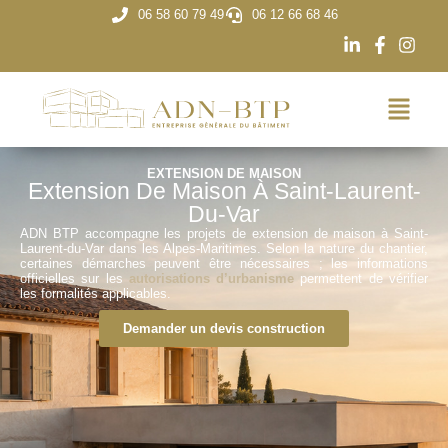
06 58 60 79 49
06 12 66 68 46
EXTENSION DE MAISON
Extension De Maison À Saint-Laurent-
Du-Var
ADN BTP accompagne les projets de extension de maison à Saint-
Laurent-du-Var dans les Alpes-Maritimes. Selon la nature du chantier,
certaines démarches peuvent être nécessaires ; les informations
officielles sur les
autorisations d’urbanisme
permettent de vérifier
les formalités applicables.
Demander un devis construction