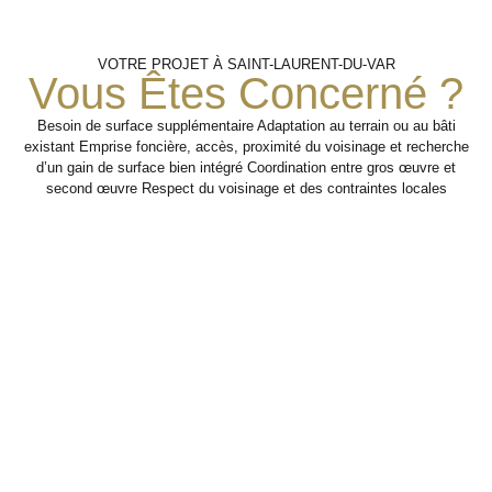
Création
Analyse
Finitions Et
VOTRE PROJET À SAINT-LAURENT-DU-VAR
Aménagement
Du
De
Vous Êtes Concerné ?
L’existant
Nouveau
Volume
Besoin de surface supplémentaire Adaptation au terrain ou au bâti
Travaux de second œuvre
existant Emprise foncière, accès, proximité du voisinage et recherche
pour rendre l’extension
Étude du bâti
d’un gain de surface bien intégré Coordination entre gros œuvre et
confortable, esthétique et
actuel, des
Réalisation de
second œuvre Respect du voisinage et des contraintes locales
pleinement intégrée au
besoins de
l’extension avec
logement.
surface et des
une attention
contraintes
portée à la
techniques liées à
jonction avec
l’agrandissement.
Étape 3
l’existant et à la
cohérence des
volumes.
Étape 1
Étape 2