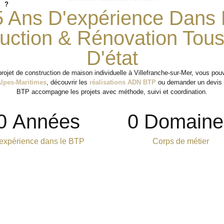
 ?
5 Ans D'expérience Dans 
uction & Rénovation Tou
D'état
projet de construction de maison individuelle à Villefranche-sur-Mer, vous pou
Alpes-Maritimes
, découvrir les
réalisations ADN BTP
ou demander un devis 
BTP accompagne les projets avec méthode, suivi et coordination.
0
 Années
0
 Domaine
expérience dans le BTP
Corps de métier