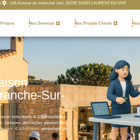
l
146 Avenue du marechal Juin, 06700 SAINT-LAURENT-DU-VAR
 Propos
Nos Services
Nos Projets Clients
Nos
aison
efranche-Sur-
on individuelle à Villefranche-sur-
er, certaines démarches peuvent être
sations d’urbanisme
permettent de