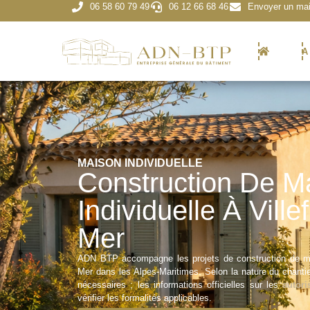
06 58 60 79 49
06 12 66 68 46
Envoyer un mai
A
MAISON INDIVIDUELLE
Construction De M
Individuelle À Vill
Mer
ADN BTP accompagne les projets de construction de mais
Mer dans les Alpes-Maritimes. Selon la nature du chanti
nécessaires ; les informations officielles sur les
autori
vérifier les formalités applicables.