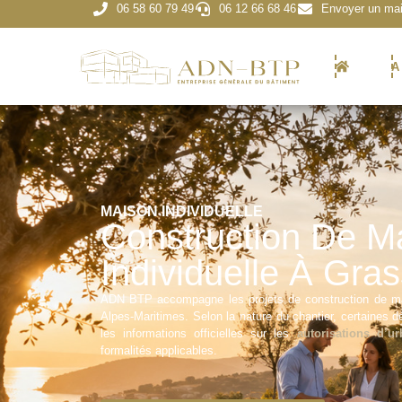
06 58 60 79 49
06 12 66 68 46
Envoyer un mai
A
MAISON INDIVIDUELLE
Construction De M
Individuelle À Gra
ADN BTP accompagne les projets de construction de mai
Alpes-Maritimes. Selon la nature du chantier, certaines 
les informations officielles sur les
autorisations d’u
formalités applicables.