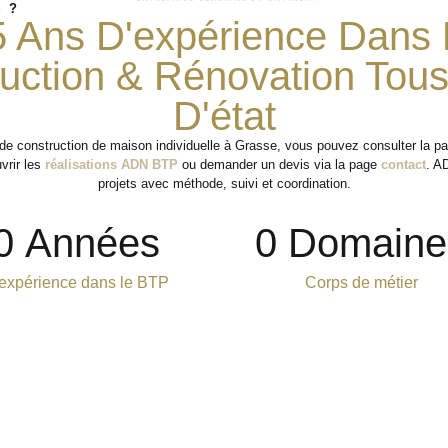
 ?
5 Ans D'expérience Dans 
uction & Rénovation Tou
D'état
t de construction de maison individuelle à Grasse, vous pouvez consulter la 
vrir les
réalisations ADN BTP
ou demander un devis via la page
contact
. A
projets avec méthode, suivi et coordination.
0
 Années
0
 Domaine
expérience dans le BTP
Corps de métier