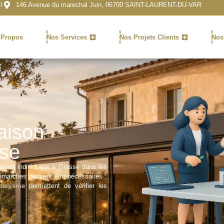
l
146 Avenue du marechal Juin, 06700 SAINT-LAURENT-DU-VAR
 Propos
Nos Services
Nos Projets Clients
Nos
aison
sse
son individuelle à Grasse dans les
démarches peuvent être nécessaires ;
rbanisme
permettent de vérifier les