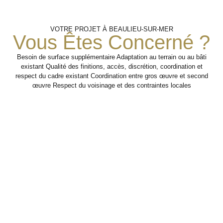
Finitions
Analyse Des
Travaux
VOTRE PROJET À BEAULIEU-SUR-MER
D’adaptation
Et Mise
Besoins
Vous Êtes Concerné ?
Professionnels
En
Service
Besoin de surface supplémentaire Adaptation au terrain ou au bâti
Réalisation des
existant Qualité des finitions, accès, discrétion, coordination et
aménagements
Identification des usages,
respect du cadre existant Coordination entre gros œuvre et second
nécessaires pour rendre
contraintes d’accueil,
Coordination
œuvre Respect du voisinage et des contraintes locales
le local plus fonctionnel
circulation, stockage,
des finitions
et adapté à l’activité.
sécurité et confort des
pour livrer un
espaces.
espace
professionnel
Étape 2
cohérent,
pratique et
Étape 1
présentable.
Étape
3