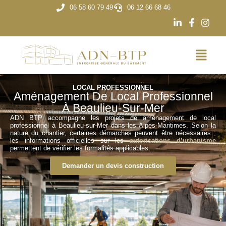
06 58 60 79 49
06 12 66 68 46
LOCAL PROFESSIONNEL
Aménagement De Local Professionnel
À Beaulieu-Sur-Mer
ADN BTP accompagne les projets de aménagement de local
professionnel à Beaulieu-sur-Mer dans les Alpes-Maritimes. Selon la
nature du chantier, certaines démarches peuvent être nécessaires ;
les informations officielles sur les
autorisations d’urbanisme
permettent de vérifier les formalités applicables.
Demander un devis construction