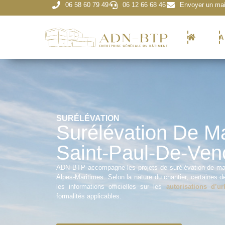
06 58 60 79 49
06 12 66 68 46
Envoyer un mai
A
SURÉLÉVATION
Surélévation De M
Saint-Paul-De-Ven
ADN BTP accompagne les projets de surélévation de mai
Alpes-Maritimes. Selon la nature du chantier, certaines 
les informations officielles sur les
autorisations d’u
formalités applicables.