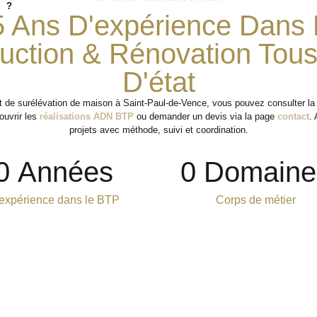
 ?
5 Ans D'expérience Dans 
uction & Rénovation Tou
D'état
et de surélévation de maison à Saint-Paul-de-Vence, vous pouvez consulter l
ouvrir les
réalisations ADN BTP
ou demander un devis via la page
contact
.
projets avec méthode, suivi et coordination.
0
 Années
0
 Domaine
expérience dans le BTP
Corps de métier