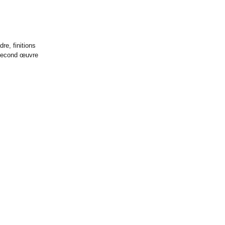
re, finitions
t second œuvre