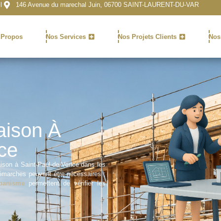
l
146 Avenue du marechal Juin, 06700 SAINT-LAURENT-DU-VAR
 Propos
Nos Services
Nos Projets Clients
Nos
aison À
ce
son à Saint-Paul-de-Vence dans les
démarches peuvent être nécessaires ;
rbanisme
permettent de vérifier les