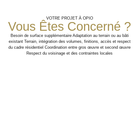
Vérification
Aménagement
Travaux
VOTRE PROJET À OPIO
Du Nouvel
De
De
Vous Êtes Concerné ?
Structure
Faisabilité
Espace
Besoin de surface supplémentaire Adaptation au terrain ou au bâti
existant Terrain, intégration des volumes, finitions, accès et respect
Analyse de l’existant,
Organisation des
Travaux de second œuvre
du cadre résidentiel Coordination entre gros œuvre et second œuvre
et finitions pour rendre la
interventions
des contraintes
Respect du voisinage et des contraintes locales
nécessaires à la
surélévation fonctionnelle,
structurelles, de
confortable et cohérente
création d’un
l’accès et des
objectifs de surface
niveau
avec l’existant.
supplémentaire
supplémentaire.
dans de bonnes
conditions
Étape 3
techniques.
Étape 1
Étape 2