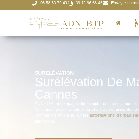
06 58 60 79 49
06 12 66 68 46
Envoyer un mai
A
SURÉLÉVATION
Surélévation De M
Cannes
ADN BTP accompagne les projets de surélévation de
Maritimes. Selon la nature du chantier, certaines déma
informations officielles sur les
autorisations d’urbanism
applicables.