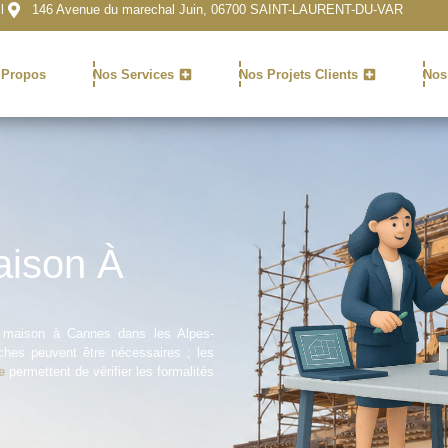
l
146 Avenue du marechal Juin, 06700 SAINT-LAURENT-DU-VAR
 Propos
Nos Services
Nos Projets Clients
Nos
aison À
 maison à Cannes dans les Alpes-
rches peuvent être nécessaires ; les
e
permettent de vérifier les formalités