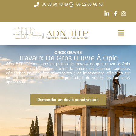
06 58 60 79 49
06 12 66 68 46
GROS ŒUVRE
Travaux De Gros Œuvre À Opio
ADN BTP accompagne les projets de travaux de gros œuvre à Opio
dans les Alpes-Maritimes. Selon la nature du chantier, certaines
démarches peuvent être nécessaires ; les informations officielles sur
les
autorisations d’urbanisme
permettent de vérifier les formalités
applicables.
Demander un devis construction