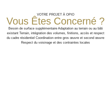
Préparation
Intervention
Coordination
VOTRE PROJET À OPIO
Structurelle
Avec Le
Du
Vous Êtes Concerné ?
Chantier
Second
Œuvre
Besoin de surface supplémentaire Adaptation au terrain ou au bâti
Réalisation des
existant Terrain, intégration des volumes, finitions, accès et respect
travaux de gros œuvre
Analyse des
du cadre résidentiel Coordination entre gros œuvre et second œuvre
nécessaires au projet
contraintes,
Préparation des étapes
Respect du voisinage et des contraintes locales
de construction,
organisation des
suivantes pour faciliter
d’extension ou de
accès et définition
l’intervention des autres
transformation.
des interventions
corps d’état.
prioritaires.
Étape 2
Étape 3
Étape 1