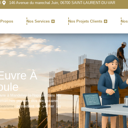
l
146 Avenue du marechal Juin, 06700 SAINT-LAURENT-DU-VAR
 Propos
Nos Services
Nos Projets Clients
Nos
Œuvre À
oule
re à Mandelieu-la-Napoule dans les
démarches peuvent être nécessaires ;
rbanisme
permettent de vérifier les