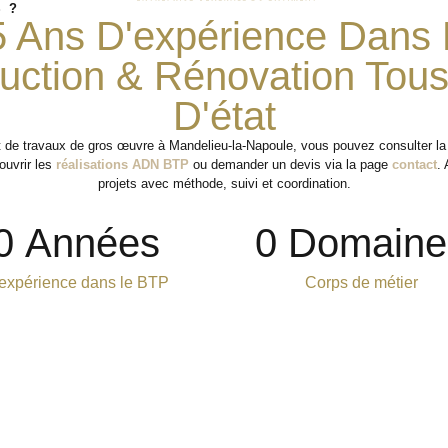
 ?
5 Ans D'expérience Dans 
uction & Rénovation Tou
D'état
et de travaux de gros œuvre à Mandelieu-la-Napoule, vous pouvez consulter l
ouvrir les
réalisations ADN BTP
ou demander un devis via la page
contact
.
projets avec méthode, suivi et coordination.
0
 Années
0
 Domaine
expérience dans le BTP
Corps de métier