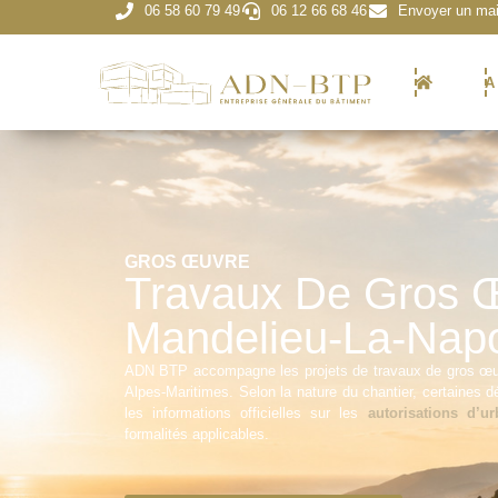
06 58 60 79 49
06 12 66 68 46
Envoyer un mai
A
GROS ŒUVRE
Travaux De Gros 
Mandelieu-La-Nap
ADN BTP accompagne les projets de travaux de gros œuv
Alpes-Maritimes. Selon la nature du chantier, certaines 
les informations officielles sur les
autorisations d’u
formalités applicables.