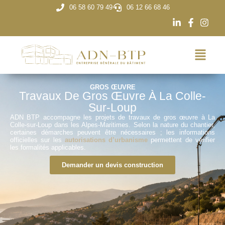
06 58 60 79 49
06 12 66 68 46
GROS ŒUVRE
Travaux De Gros Œuvre À La Colle-
Sur-Loup
ADN BTP accompagne les projets de travaux de gros œuvre à La
Colle-sur-Loup dans les Alpes-Maritimes. Selon la nature du chantier,
certaines démarches peuvent être nécessaires ; les informations
officielles sur les
autorisations d’urbanisme
permettent de vérifier
les formalités applicables.
Demander un devis construction