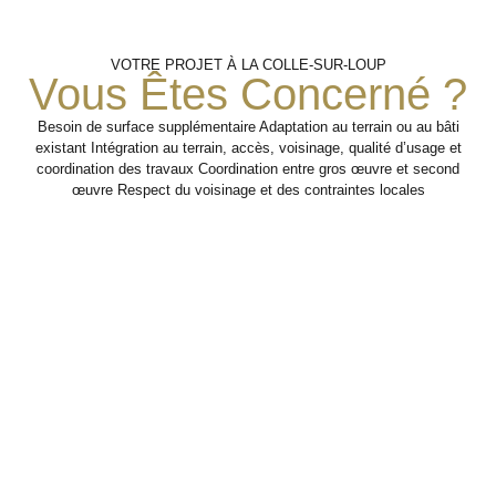
Préparation
Intervention
Coordination
VOTRE PROJET À LA COLLE-SUR-LOUP
Structurelle
Avec Le
Du
Vous Êtes Concerné ?
Chantier
Second
Œuvre
Besoin de surface supplémentaire Adaptation au terrain ou au bâti
Réalisation des
existant Intégration au terrain, accès, voisinage, qualité d’usage et
travaux de gros œuvre
Analyse des
coordination des travaux Coordination entre gros œuvre et second
nécessaires au projet
contraintes,
Préparation des étapes
œuvre Respect du voisinage et des contraintes locales
de construction,
organisation des
suivantes pour faciliter
d’extension ou de
accès et définition
l’intervention des autres
transformation.
des interventions
corps d’état.
prioritaires.
Étape 2
Étape 3
Étape 1