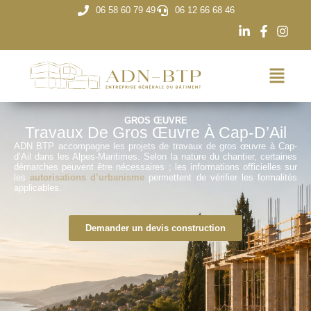
06 58 60 79 49
06 12 66 68 46
GROS ŒUVRE
Travaux De Gros Œuvre À Cap-D’Ail
ADN BTP accompagne les projets de travaux de gros œuvre à Cap-
d’Ail dans les Alpes-Maritimes. Selon la nature du chantier, certaines
démarches peuvent être nécessaires ; les informations officielles sur
les
autorisations d’urbanisme
permettent de vérifier les formalités
applicables.
Demander un devis construction