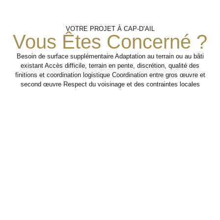
Préparation
Intervention
Coordination
VOTRE PROJET À CAP-D’AIL
Structurelle
Avec Le
Du
Vous Êtes Concerné ?
Chantier
Second
Œuvre
Besoin de surface supplémentaire Adaptation au terrain ou au bâti
Réalisation des
existant Accès difficile, terrain en pente, discrétion, qualité des
travaux de gros œuvre
Analyse des
finitions et coordination logistique Coordination entre gros œuvre et
nécessaires au projet
contraintes,
Préparation des étapes
second œuvre Respect du voisinage et des contraintes locales
de construction,
organisation des
suivantes pour faciliter
d’extension ou de
accès et définition
l’intervention des autres
transformation.
des interventions
corps d’état.
prioritaires.
Étape 2
Étape 3
Étape 1