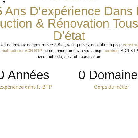
 ?
5 Ans D'expérience Dans 
uction & Rénovation Tou
D'état
rojet de travaux de gros œuvre à Biot, vous pouvez consulter la page
constru
s
réalisations ADN BTP
ou demander un devis via la page
contact
. ADN BTP
avec méthode, suivi et coordination.
0
 Années
0
 Domaine
expérience dans le BTP
Corps de métier