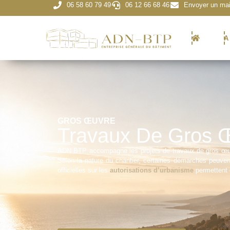
06 58 60 79 49
06 12 66 68 46
Envoyer un mai
A
GROS ŒUVRE
Travaux De Gros Œ
ADN BTP accompagne les projets de travaux de gros œuv
Selon la nature du chantier, certaines démarches peuvent
officielles sur les
autorisations d’urbanisme
permettent d