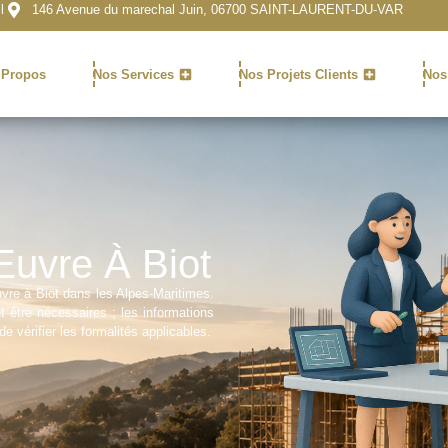
l
146 Avenue du marechal Juin, 06700 SAINT-LAURENT-DU-VAR
 Propos
Nos Services
Nos Projets Clients
Nos
uvre À Biot
re à Biot dans les Alpes-Maritimes.
 être nécessaires ; les informations
e vérifier les formalités applicables.