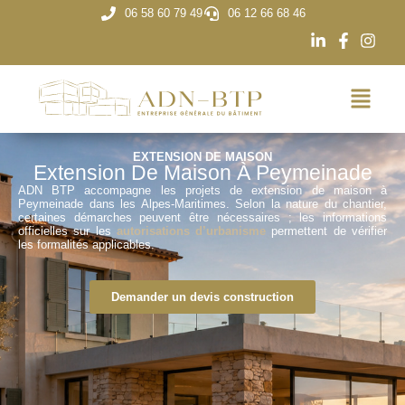
06 58 60 79 49
06 12 66 68 46
EXTENSION DE MAISON
Extension De Maison À Peymeinade
ADN BTP accompagne les projets de extension de maison à
Peymeinade dans les Alpes-Maritimes. Selon la nature du chantier,
certaines démarches peuvent être nécessaires ; les informations
officielles sur les
autorisations d’urbanisme
permettent de vérifier
les formalités applicables.
Demander un devis construction