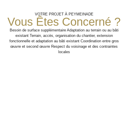
Création
Analyse
Finitions Et
VOTRE PROJET À PEYMEINADE
Vous Êtes Concerné ?
Aménagement
Du
De
L’existant
Nouveau
Besoin de surface supplémentaire Adaptation au terrain ou au bâti
Volume
Travaux de second œuvre
existant Terrain, accès, organisation du chantier, extension
pour rendre l’extension
fonctionnelle et adaptation au bâti existant Coordination entre gros
Étude du bâti
confortable, esthétique et
actuel, des
œuvre et second œuvre Respect du voisinage et des contraintes
Réalisation de
pleinement intégrée au
besoins de
locales
l’extension avec
logement.
surface et des
une attention
contraintes
portée à la
techniques liées à
jonction avec
l’agrandissement.
Étape 3
l’existant et à la
cohérence des
volumes.
Étape 1
Étape 2