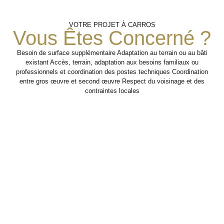
Création
Analyse
Finitions Et
VOTRE PROJET À CARROS
Vous Êtes Concerné ?
Aménagement
Du
De
L’existant
Nouveau
Besoin de surface supplémentaire Adaptation au terrain ou au bâti
Volume
Travaux de second œuvre
existant Accès, terrain, adaptation aux besoins familiaux ou
pour rendre l’extension
professionnels et coordination des postes techniques Coordination
Étude du bâti
confortable, esthétique et
actuel, des
entre gros œuvre et second œuvre Respect du voisinage et des
Réalisation de
pleinement intégrée au
besoins de
contraintes locales
l’extension avec
logement.
surface et des
une attention
contraintes
portée à la
techniques liées à
jonction avec
l’agrandissement.
Étape 3
l’existant et à la
cohérence des
volumes.
Étape 1
Étape 2