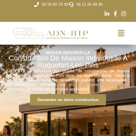
06 58 60 79 49
06 12 66 68 46
MAISON INDIVIDUELLE
Construction De Maison Individuelle À
Roquefort-Les-Pins
ADN BTP accompagne les projets de construction de maison
individuelle à Roquefort-les-Pins dans les Alpes-Maritimes. Selon la
nature du chantier, certaines démarches peuvent être nécessaires ;
les informations officielles sur les
autorisations d’urbanisme
permettent de vérifier les formalités applicables.
Demander un devis construction