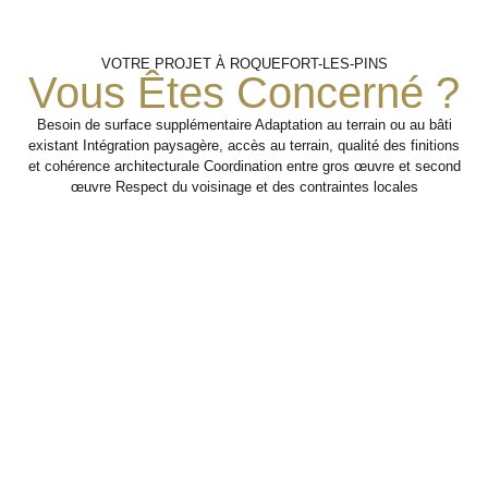
Préparation
Second
Étude
VOTRE PROJET À ROQUEFORT-LES-PINS
Œuvre
Et Gros
Du
Vous Êtes Concerné ?
Projet
Œuvre
Et
Finitions
Besoin de surface supplémentaire Adaptation au terrain ou au bâti
existant Intégration paysagère, accès au terrain, qualité des finitions
Analyse des
Mise en place des
et cohérence architecturale Coordination entre gros œuvre et second
besoins, de la
bases du projet avec
Coordination
œuvre Respect du voisinage et des contraintes locales
une attention portée à
configuration
des
du terrain, des
la solidité, aux
interventions
contraintes
volumes et à
pour rendre la
d’accès et des
l’intégration du bâti.
maison
attentes en
fonctionnelle,
matière de
cohérente et
confort.
adaptée aux
Étape 2
usages du
quotidien.
Étape
1
Étape
3