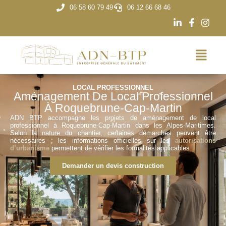
06 58 60 79 49
06 12 66 68 46
LOCAL PROFESSIONNEL
Aménagement De Local Professionnel
À Roquebrune-Cap-Martin
ADN BTP accompagne les projets de aménagement de local
professionnel à Roquebrune-Cap-Martin dans les Alpes-Maritimes.
Selon la nature du chantier, certaines démarches peuvent être
nécessaires ; les informations officielles sur les
autorisations
d’urbanisme
permettent de vérifier les formalités applicables.
Demander un devis construction