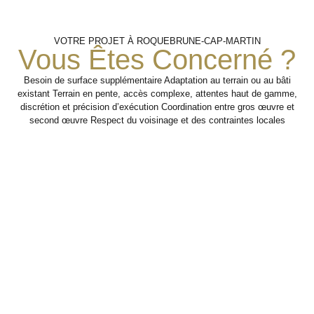
Finitions
Analyse Des
Travaux
VOTRE PROJET À ROQUEBRUNE-CAP-MARTIN
D’adaptation
Et Mise
Besoins
Vous Êtes Concerné ?
Professionnels
En
Service
Besoin de surface supplémentaire Adaptation au terrain ou au bâti
Réalisation des
existant Terrain en pente, accès complexe, attentes haut de gamme,
aménagements
Identification des usages,
discrétion et précision d’exécution Coordination entre gros œuvre et
nécessaires pour rendre
contraintes d’accueil,
Coordination
second œuvre Respect du voisinage et des contraintes locales
le local plus fonctionnel
circulation, stockage,
des finitions
et adapté à l’activité.
sécurité et confort des
pour livrer un
espaces.
espace
professionnel
Étape 2
cohérent,
pratique et
Étape 1
présentable.
Étape
3