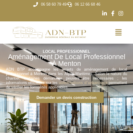
06 58 60 79 49
06 12 66 68 46
LOCAL PROFESSIONNEL
Aménagement De Local Professionnel
À Menton
ADN BTP accompagne les projets de aménagement de local
professionnel à Menton dans les Alpes-Maritimes. Selon la nature du
chantier, certaines démarches peuvent être nécessaires ; les
informations officielles sur les
autorisations d’urbanisme
permettent
de vérifier les formalités applicables.
Demander un devis construction