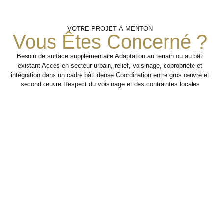
Finitions
Analyse Des
Travaux
VOTRE PROJET À MENTON
D’adaptation
Et Mise
Besoins
Vous Êtes Concerné ?
Professionnels
En
Service
Besoin de surface supplémentaire Adaptation au terrain ou au bâti
Réalisation des
existant Accès en secteur urbain, relief, voisinage, copropriété et
aménagements
Identification des usages,
intégration dans un cadre bâti dense Coordination entre gros œuvre et
nécessaires pour rendre
contraintes d’accueil,
Coordination
second œuvre Respect du voisinage et des contraintes locales
le local plus fonctionnel
circulation, stockage,
des finitions
et adapté à l’activité.
sécurité et confort des
pour livrer un
espaces.
espace
professionnel
Étape 2
cohérent,
pratique et
Étape 1
présentable.
Étape
3