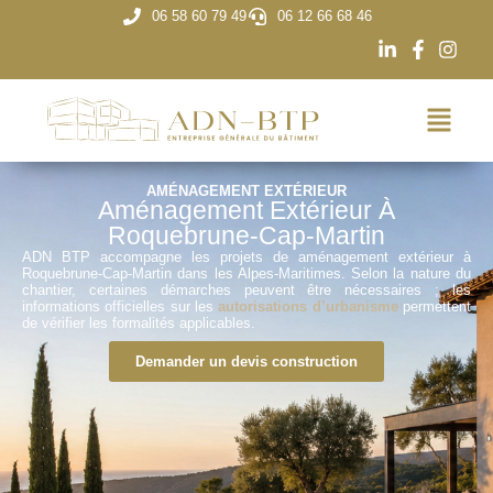
06 58 60 79 49
06 12 66 68 46
AMÉNAGEMENT EXTÉRIEUR
Aménagement Extérieur À
Roquebrune-Cap-Martin
ADN BTP accompagne les projets de aménagement extérieur à
Roquebrune-Cap-Martin dans les Alpes-Maritimes. Selon la nature du
chantier, certaines démarches peuvent être nécessaires ; les
informations officielles sur les
autorisations d’urbanisme
permettent
de vérifier les formalités applicables.
Demander un devis construction