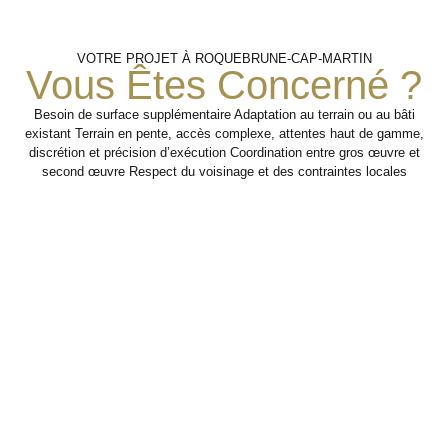
Préparation
Réalisation Des
Analyse
VOTRE PROJET À ROQUEBRUNE-CAP-MARTIN
Aménagements
Du Terrain
Des
Vous Êtes Concerné ?
Usages
Extérieurs
Besoin de surface supplémentaire Adaptation au terrain ou au bâti
Mise en œuvre des travaux
Organisation des
existant Terrain en pente, accès complexe, attentes haut de gamme,
travaux en tenant
extérieurs pour améliorer
discrétion et précision d’exécution Coordination entre gros œuvre et
l’usage, l’esthétique et la
compte des
Identification des
second œuvre Respect du voisinage et des contraintes locales
contraintes d’accès,
fonctionnalité du bien.
besoins : accès,
du relief et de la
terrasse,
configuration du bien.
circulation, confort,
Étape 3
valorisation du
terrain ou
Étape 2
adaptation des
abords.
Étape 1