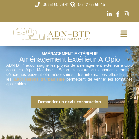
06 58 60 79 49
06 12 66 68 46
AMÉNAGEMENT EXTÉRIEUR
Aménagement Extérieur À Opio
ADN BTP accompagne les projets de aménagement extérieur à Opio
dans les Alpes-Maritimes. Selon la nature du chantier, certaines
démarches peuvent être nécessaires ; les informations officielles sur
les
autorisations d’urbanisme
permettent de vérifier les formalités
applicables.
Demander un devis construction