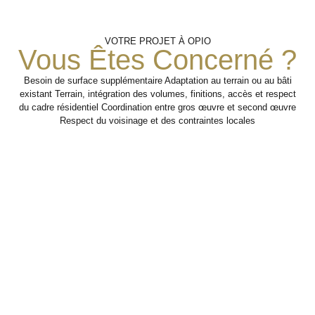
Préparation
Réalisation Des
Analyse
VOTRE PROJET À OPIO
Aménagements
Du Terrain
Des
Vous Êtes Concerné ?
Usages
Extérieurs
Besoin de surface supplémentaire Adaptation au terrain ou au bâti
Mise en œuvre des travaux
Organisation des
existant Terrain, intégration des volumes, finitions, accès et respect
travaux en tenant
extérieurs pour améliorer
du cadre résidentiel Coordination entre gros œuvre et second œuvre
l’usage, l’esthétique et la
compte des
Identification des
Respect du voisinage et des contraintes locales
contraintes d’accès,
fonctionnalité du bien.
besoins : accès,
du relief et de la
terrasse,
configuration du bien.
circulation, confort,
Étape 3
valorisation du
terrain ou
Étape 2
adaptation des
abords.
Étape 1