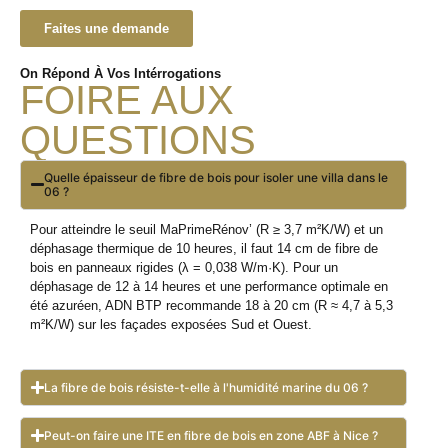
Faites une demande
On Répond À Vos Intérrogations
FOIRE AUX
QUESTIONS
Quelle épaisseur de fibre de bois pour isoler une villa dans le
06 ?
Pour atteindre le seuil MaPrimeRénov’ (R ≥ 3,7 m²K/W) et un
déphasage thermique de 10 heures, il faut 14 cm de fibre de
bois en panneaux rigides (λ = 0,038 W/m·K). Pour un
déphasage de 12 à 14 heures et une performance optimale en
été azuréen, ADN BTP recommande 18 à 20 cm (R ≈ 4,7 à 5,3
m²K/W) sur les façades exposées Sud et Ouest.
La fibre de bois résiste-t-elle à l'humidité marine du 06 ?
Peut-on faire une ITE en fibre de bois en zone ABF à Nice ?