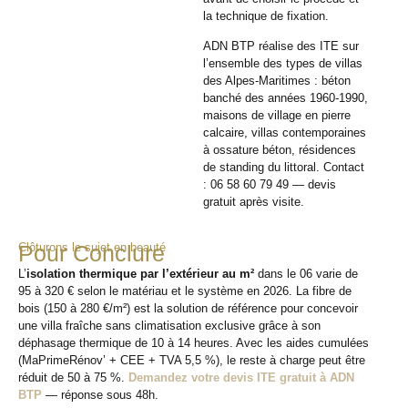
la technique de fixation.
ADN BTP réalise des ITE sur
l’ensemble des types de villas
des Alpes-Maritimes : béton
banché des années 1960-1990,
maisons de village en pierre
calcaire, villas contemporaines
à ossature béton, résidences
de standing du littoral. Contact
: 06 58 60 79 49 — devis
gratuit après visite.
Clôturons le sujet en beauté
Pour Conclure
L’
isolation thermique par l’extérieur au m²
dans le 06 varie de
95 à 320 € selon le matériau et le système en 2026. La fibre de
bois (150 à 280 €/m²) est la solution de référence pour concevoir
une villa fraîche sans climatisation exclusive grâce à son
déphasage thermique de 10 à 14 heures. Avec les aides cumulées
(MaPrimeRénov’ + CEE + TVA 5,5 %), le reste à charge peut être
réduit de 50 à 75 %.
Demandez votre devis ITE gratuit à ADN
BTP
— réponse sous 48h.