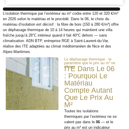
L’isolation thermique par l’extérieur au m² coûte entre 120 et 320 €/m²
en 2026 selon le matériau et le procédé. Dans le 06, le choix du
matériau d’isolation est décisif : la fibre de bois (150 à 280 €/m²) offre
un déphasage thermique de 10 à 14 heures qui maintient une villa
fraîche jusqu’à 28°C intérieur quand il fait 40°C dehors — sans
climatisation. ADN BTP, entreprise RGE à Saint-Laurent-du-Var,
réalise des ITE adaptées au climat méditerranéen de Nice et des
Alpes-Maritimes.
Le déphasage thermique : le
paramètre que le prix au m² ne
dit pas
ITE Dans Le 06
: Pourquoi Le
Matériau
Compte Autant
Que Le Prix Au
M²
Toutes les isolations
thermiques par l’extérieur ne se
valent pas dans le
06
— et le
prix au m² est un indicateur