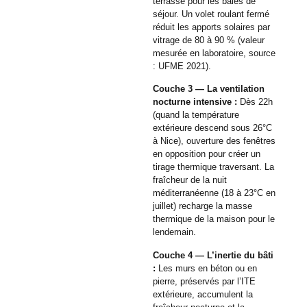
terrasse pour les baies de
séjour. Un volet roulant fermé
réduit les apports solaires par
vitrage de 80 à 90 % (valeur
mesurée en laboratoire, source
: UFME 2021).
Couche 3 — La ventilation
nocturne intensive :
Dès 22h
(quand la température
extérieure descend sous 26°C
à Nice), ouverture des fenêtres
en opposition pour créer un
tirage thermique traversant. La
fraîcheur de la nuit
méditerranéenne (18 à 23°C en
juillet) recharge la masse
thermique de la maison pour le
lendemain.
Couche 4 — L’inertie du bâti
:
Les murs en béton ou en
pierre, préservés par l’ITE
extérieure, accumulent la