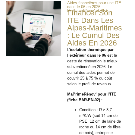
Aides financières pour une ITE
dans le 06 en 2026 :
MaPrimeRénov' et CEE
Financer Son
ITE Dans Les
Alpes-Maritimes
: Le Cumul Des
Aides En 2026
L’
isolation thermique par
l’extérieur dans le 06
est le
geste de rénovation le mieux
subventionné en 2026. Le
cumul des aides permet de
couvrir 25 à 75 % du coût
selon le profil de revenus.
MaPrimeRénov’ pour l’ITE
(fiche BAR-EN-02) :
Condition : R ≥ 3,7
m²K/W (soit 14 cm de
PSE, 12 cm de laine de
roche ou 14 cm de fibre
de bois), entreprise