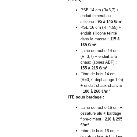
PSE 14 cm (R=3,7) +
enduit minéral ou
silicone :
95 à 145 €/m²
PSE 16 cm (R=4,55) +
enduit silicone teinté
dans la masse :
115 à
165 €/m²
Laine de roche 14 cm
(R=3,7) + enduit à la
chaux (zones ABF) :
155 à 215 €/m²
Fibre de bois 14 cm
(R=3,7, déphasage 12h)
+ enduit chaux-chanvre
:
180 à 260 €/m²
ITE sous bardage :
Laine de roche 16 cm +
ossature alu + bardage
fibre-ciment :
210 à 295
€/m²
Fibre de bois 16 cm +
ossature bois + bardage