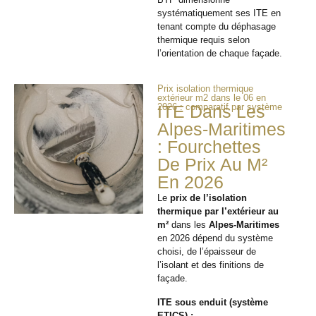
systématiquement ses ITE en
tenant compte du déphasage
thermique requis selon
l’orientation de chaque façade.
Prix isolation thermique
extérieur m2 dans le 06 en
2026 : comparatif par système
ITE Dans Les
Alpes-Maritimes
: Fourchettes
De Prix Au M²
En 2026
Le
prix de l’isolation
thermique par l’extérieur au
m²
dans les
Alpes-Maritimes
en 2026 dépend du système
choisi, de l’épaisseur de
l’isolant et des finitions de
façade.
ITE sous enduit (système
ETICS) :