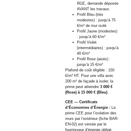
RGE, demande déposée
AVANT les travaux.
Profil Bleu (très
modestes) : jusqu’à 75
€/m² de mur isolé
Profil Jaune (modestes)
: jusqu’à 60 €/m²
Profil Violet
(intermédiaires) : jusqu’à
40 €/m²
Profil Rose (aisés) :
jusqu’à 15 €/m²
Plafond de coût éligible : 150
€/m² HT. Pour une villa avec
200 m² de façade à isoler, la
prime peut atteindre
3 000 €
(Rose) à 15 000 € (Bleu)
.
CEE — Certificats
d’Économies d’Énergie :
La
prime CEE pour l’isolation des
murs par l’extérieur (fiche BAR-
EN-02) est versée par le
fournisseur d’énergie obligé