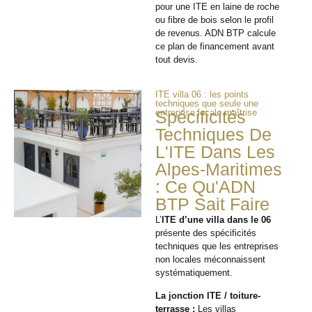
pour une ITE en laine de roche
ou fibre de bois selon le profil
de revenus. ADN BTP calcule
ce plan de financement avant
tout devis.
ITE villa 06 : les points
techniques que seule une
entreprise locale maîtrise
Spécificités
Techniques De
L'ITE Dans Les
Alpes-Maritimes
: Ce Qu'ADN
BTP Sait Faire
L’
ITE d’une villa dans le 06
présente des spécificités
techniques que les entreprises
non locales méconnaissent
systématiquement.
La jonction ITE / toiture-
terrasse :
Les villas