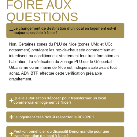
FOIRE AUX
QUESTIONS
Le changement de destination d'un local en logement est-il
toujours possible à Nice ?
Non. Certaines zones du PLU de Nice (zones UMc et UCc
notamment) protègent les rez-de-chaussée commerciaux et
interdisent ou conditionnent strictement leur transformation en
habitation. La vérification du zonage PLU sur le Géoportail
Urbanisme ou en mairie de Nice est indispensable avant tout
achat. ADN BTP effectue cette vérification préalable
gratuitement.
Quelle autorisation déposer pour transformer un local
commercial en logement à Nice ?
Le logement créé doit-il respecter la RE2020 ?
Peut-on bénéficier du dispositif Denormandie pour une
transformation de local à Nice ?