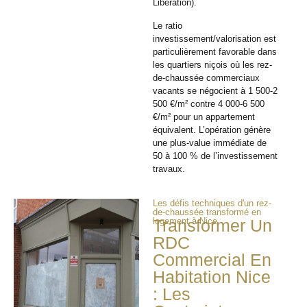
Liberation).
Le ratio
investissement/valorisation est
particulièrement favorable dans
les quartiers niçois où les rez-
de-chaussée commerciaux
vacants se négocient à 1 500-2
500 €/m² contre 4 000-6 500
€/m² pour un appartement
équivalent. L’opération génère
une plus-value immédiate de
50 à 100 % de l’investissement
travaux.
Les défis techniques d'un rez-
de-chaussée transformé en
logement à Nice
Transformer Un
RDC
Commercial En
Habitation Nice
: Les