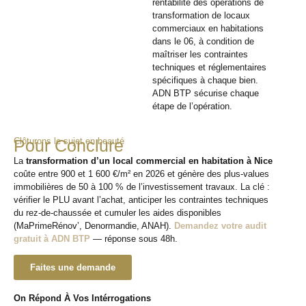
rentabilité des opérations de
transformation de locaux
commerciaux en habitations
dans le 06, à condition de
maîtriser les contraintes
techniques et réglementaires
spécifiques à chaque bien.
ADN BTP sécurise chaque
étape de l’opération.
Clôturons le sujet en beauté
Pour Conclure
La
transformation d’un local commercial en habitation à Nice
coûte entre 900 et 1 600 €/m² en 2026 et génère des plus-values
immobilières de 50 à 100 % de l’investissement travaux. La clé :
vérifier le PLU avant l’achat, anticiper les contraintes techniques
du rez-de-chaussée et cumuler les aides disponibles
(MaPrimeRénov’, Denormandie, ANAH).
Demandez votre audit
gratuit à ADN BTP
— réponse sous 48h.
Faites une demande
On Répond À Vos Intérrogations