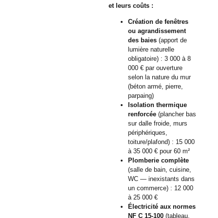
et leurs coûts :
Création de fenêtres
ou agrandissement
des baies
(apport de
lumière naturelle
obligatoire) : 3 000 à 8
000 € par ouverture
selon la nature du mur
(béton armé, pierre,
parpaing)
Isolation thermique
renforcée
(plancher bas
sur dalle froide, murs
périphériques,
toiture/plafond) : 15 000
à 35 000 € pour 60 m²
Plomberie complète
(salle de bain, cuisine,
WC — inexistants dans
un commerce) : 12 000
à 25 000 €
Électricité aux normes
NF C 15-100
(tableau,