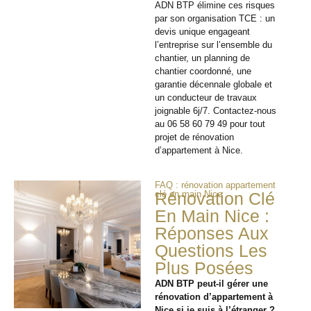
ADN BTP élimine ces risques
par son organisation TCE : un
devis unique engageant
l’entreprise sur l’ensemble du
chantier, un planning de
chantier coordonné, une
garantie décennale globale et
un conducteur de travaux
joignable 6j/7. Contactez-nous
au 06 58 60 79 49 pour tout
projet de rénovation
d’appartement à Nice.
FAQ : rénovation appartement
clé en main Nice
Rénovation Clé
En Main Nice :
Réponses Aux
Questions Les
Plus Posées
ADN BTP peut-il gérer une
rénovation d’appartement à
Nice si je suis à l’étranger ?