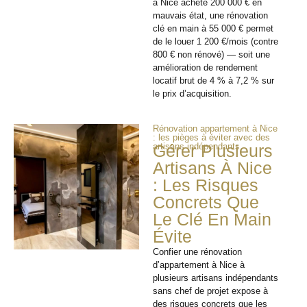
à Nice acheté 200 000 € en
mauvais état, une rénovation
clé en main à 55 000 € permet
de le louer 1 200 €/mois (contre
800 € non rénové) — soit une
amélioration de rendement
locatif brut de 4 % à 7,2 % sur
le prix d’acquisition.
Rénovation appartement à Nice
: les pièges à éviter avec des
artisans indépendants
Gérer Plusieurs
Artisans À Nice
: Les Risques
Concrets Que
Le Clé En Main
Évite
Confier une rénovation
d’appartement à Nice à
plusieurs artisans indépendants
sans chef de projet expose à
des risques concrets que les