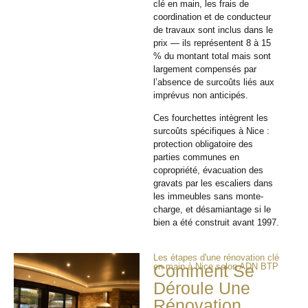
clé en main, les frais de
coordination et de conducteur
de travaux sont inclus dans le
prix — ils représentent 8 à 15
% du montant total mais sont
largement compensés par
l’absence de surcoûts liés aux
imprévus non anticipés.
Ces fourchettes intègrent les
surcoûts spécifiques à Nice :
protection obligatoire des
parties communes en
copropriété, évacuation des
gravats par les escaliers dans
les immeubles sans monte-
charge, et désamiantage si le
bien a été construit avant 1997.
Les étapes d'une rénovation clé
en main à Nice selon ADN BTP
Comment Se
Déroule Une
Rénovation