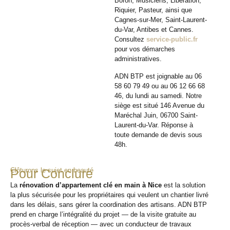
Boron, Musiciens, Libération,
Riquier, Pasteur, ainsi que
Cagnes-sur-Mer, Saint-Laurent-
du-Var, Antibes et Cannes.
Consultez
service-public.fr
pour vos démarches
administratives.
ADN BTP est joignable au 06
58 60 79 49 ou au 06 12 66 68
46, du lundi au samedi. Notre
siège est situé 146 Avenue du
Maréchal Juin, 06700 Saint-
Laurent-du-Var. Réponse à
toute demande de devis sous
48h.
Clôturons le sujet en beauté
Pour Conclure
La
rénovation d’appartement clé en main à Nice
est la solution
la plus sécurisée pour les propriétaires qui veulent un chantier livré
dans les délais, sans gérer la coordination des artisans. ADN BTP
prend en charge l’intégralité du projet — de la visite gratuite au
procès-verbal de réception — avec un conducteur de travaux