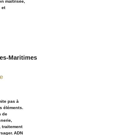
on maîtrisée,
 et
pes-Maritimes
te
ite pas à
s éléments.
n de
nerie,
, traitement
ysager. ADN