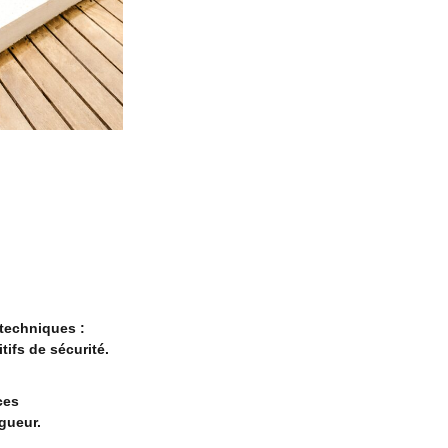
 techniques :
tifs de sécurité.
ces
igueur.