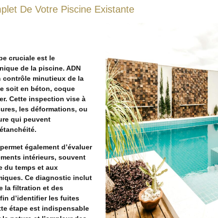
plet De Votre Piscine Existante
e cruciale est le
nique de la piscine. ADN
 contrôle minutieux de la
le soit en béton, coque
er. Cette inspection vise à
sures, les déformations, ou
ure qui peuvent
étanchéité.
 permet également d’évaluer
ements intérieurs, souvent
e du temps et aux
iques. Ce diagnostic inclut
e la filtration et des
in d’identifier les fuites
tte étape est indispensable