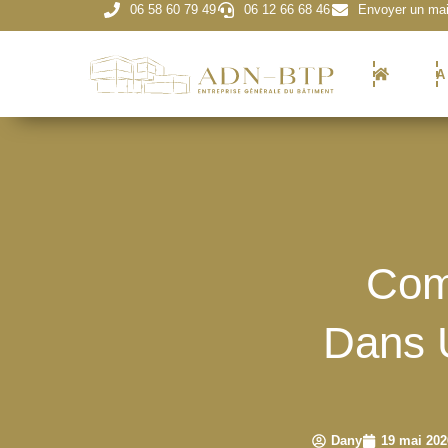
06 58 60 79 49
06 12 66 68 46
Envoyer un mai
A
Com
Dans 
Dany
19 mai 202