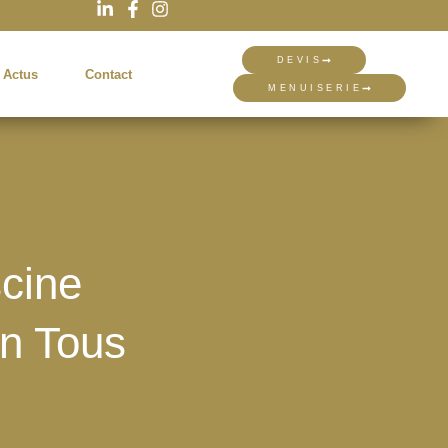
DEVIS
 Actus
Contact
MENUISERIE
cine
n Tous