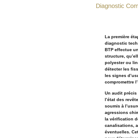
Diagnostic Com
La première étap
diagnostic tech
BTP effectue un
structure, qu’el
polyester ou lin
détecter les fis
les signes d’us
compromettre l’
Un audit précis
l’état des revêt
soumis à l’usur
agressions chim
la vérification d
canalisations, af
éventuelles. Ce