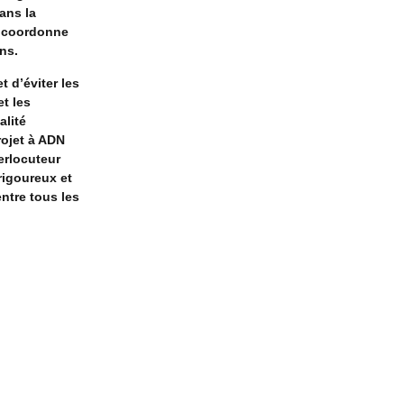
ans la
, coordonne
ns.
 d’éviter les
et les
alité
rojet à ADN
erlocuteur
rigoureux et
ntre tous les