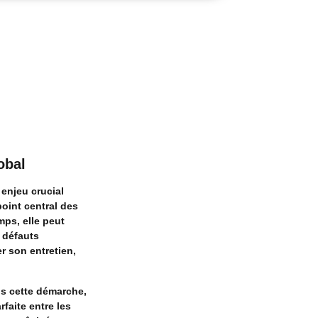
obal
 enjeu crucial
point central des
mps, elle peut
t défauts
r son entretien,
ns cette démarche,
faite entre les