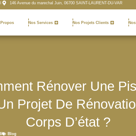
l
146 Avenue du marechal Juin, 06700 SAINT-LAURENT-DU-VAR
 Propos
Nos Services
Nos Projets Clients
Nos
ment Rénover Une Pis
Un Projet De Rénovatio
Corps D’état ?
6
Blog